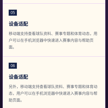
05
设备适配
移动端支持查看球队资料、赛事专题和体育动态，用
户可以在手机浏览器中快速进入赛事内容与帮助页
面。
06
设备适配
另外，移动端支持查看球队资料、赛事专题和体育动
态，用户可以在手机浏览器中快速进入赛事内容与帮
助页面。