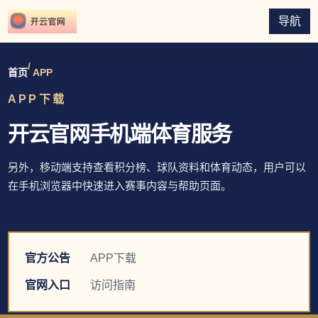
导航
/
首页
APP
APP下载
开云官网手机端体育服务
另外，移动端支持查看积分榜、球队资料和体育动态，用户可以
在手机浏览器中快速进入赛事内容与帮助页面。
官方公告
APP下载
官网入口
访问指南