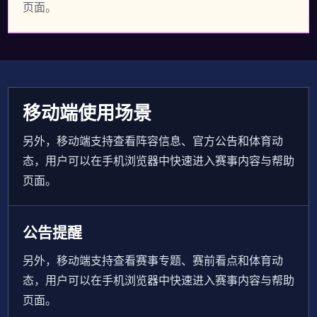
页面。
移动端使用场景
另外，移动端支持查看阵容信息、官方公告和体育动
态，用户可以在手机浏览器中快速进入赛事内容与帮助
页面。
公告提醒
另外，移动端支持查看赛事专题、赛前看点和体育动
态，用户可以在手机浏览器中快速进入赛事内容与帮助
页面。