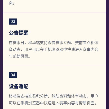
面。
03
公告提醒
在赛事日，移动端支持查看赛事专题、赛前看点和体
育动态，用户可以在手机浏览器中快速进入赛事内容
与帮助页面。
04
设备适配
移动端支持查看积分榜、球队资料和体育动态，用户
可以在手机浏览器中快速进入赛事内容与帮助页面。