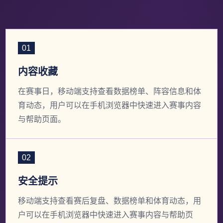
01
内容收藏
在赛事日，移动端支持查看数据榜单、阵容信息和体
育动态，用户可以在手机浏览器中快速进入赛事内容
与帮助页面。
02
安全提示
移动端支持查看赛后复盘、数据榜单和体育动态，用
户可以在手机浏览器中快速进入赛事内容与帮助页